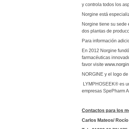
y controla todos los as
Norgine está especializ
Norgine tiene su sede 
dos plantas de producc
Para información adicio
En 2012 Norgine fundó
farmacéuticas innovado
favor visite
www.norgin
NORGINE y el logo de 
LYMPHOSEEK® es una m
empresas SpePharm A
Contactos para los m
Carlos Mateos/ Rocí