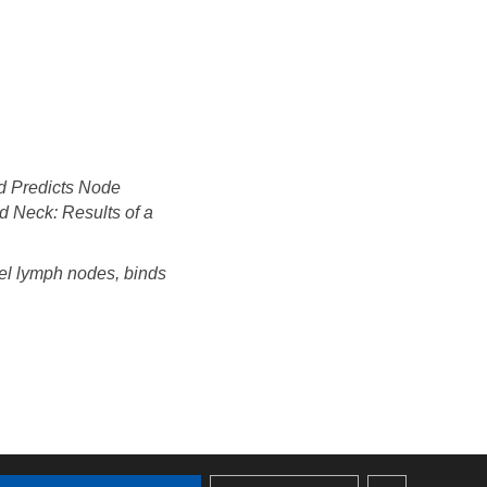
d Predicts Node
d Neck: Results of a
nel lymph nodes, binds