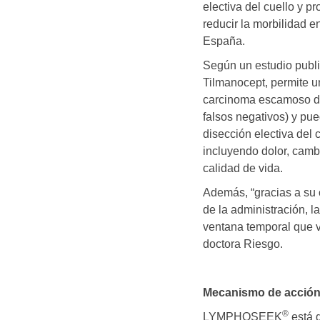
electiva del cuello y p
reducir la morbilidad 
España.
Según un estudio publ
Tilmanocept, permite un
carcinoma escamoso de 
falsos negativos) y pu
disección electiva del 
incluyendo dolor, cambi
calidad de vida.
Además, “gracias a su 
de la administración, l
ventana temporal que va
doctora Riesgo.
Mecanismo de acci
®
LYMPHOSEEK
está d