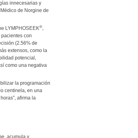
ugías innecesarias y
r Médico de Norgine de
®
mpone LYMPHOSEEK
,
n pacientes con
ecisión (2.56% de
 más extensos, como la
ilidad potencial,
 así como una negativa
bilizar la programación
io centinela, en una
horas”, afirma la
ige, acumula y