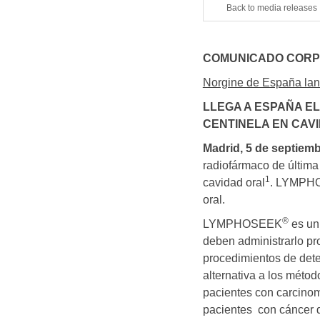
Back to media releases
COMUNICADO CORP
Norgine de España 
LLEGA A ESPAÑA EL
CENTINELA EN CAV
Madrid, 5 de septiemb
radiofármaco de última
1
cavidad oral
. LYMPH
oral.
®
LYMPHOSEEK
es un 
deben administrarlo pro
procedimientos de dete
alternativa a los méto
pacientes con carcinom
pacientes con cáncer 