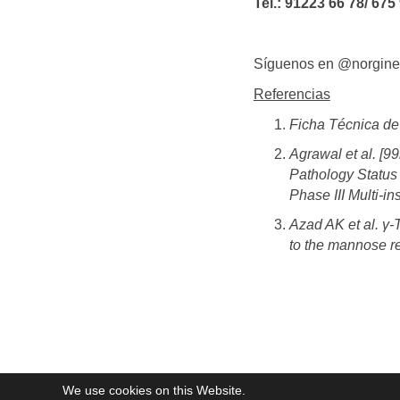
Tel.: 91223 66 78/ 675
Síguenos en @norgine
Referencias
Ficha Técnica 
Agrawal et al. [
Pathology Status
Phase III Multi-ins
Azad AK et al. γ-
to the mannose r
We use cookies on this Website.