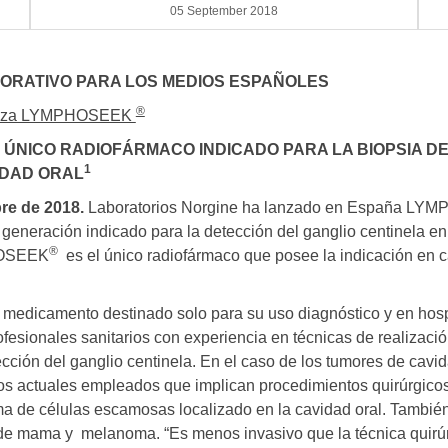
05 September 2018
ORATIVO PARA LOS MEDIOS ESPAÑOLES
®
lanza LYMPHOSEEK
 ÚNICO RADIOFÁRMACO INDICADO PARA LA BIOPSIA D
1
IDAD ORAL
re de 2018.
Laboratorios Norgine ha lanzado en España L
 generación indicado para la detección del ganglio centinela
®
OSEEK
es el único radiofármaco que posee la indicación en 
medicamento destinado solo para su uso diagnóstico y en hospi
fesionales sanitarios con experiencia en técnicas de realizació
cción del ganglio centinela. En el caso de los tumores de cavi
dos actuales empleados que implican procedimientos quirúrgico
a de células escamosas localizado en la cavidad oral. También
de mama y melanoma. “Es menos invasivo que la técnica quirúr