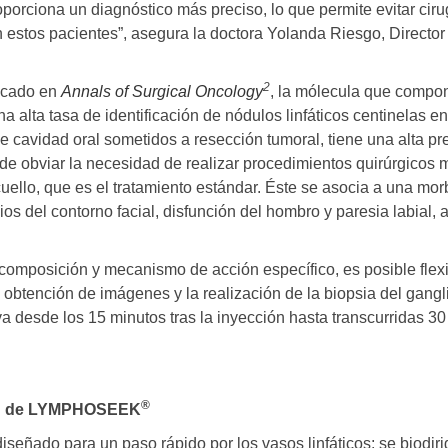
roporciona un diagnóstico más preciso, lo que permite evitar cir
en estos pacientes”, asegura la doctora Yolanda Riesgo, Directo
2
icado en
Annals of Surgical Oncology
, la mólecula que co
a alta tasa de identificación de nódulos linfáticos centinelas e
cavidad oral sometidos a resección tumoral, tiene una alta pr
ede obviar la necesidad de realizar procedimientos quirúrgicos
cuello, que es el tratamiento estándar. Éste se asocia a una morb
os del contorno facial, disfunción del hombro y paresia labial,
composición y mecanismo de acción específico, es posible flexi
a obtención de imágenes y la realización de la biopsia del gangl
 desde los 15 minutos tras la inyección hasta transcurridas 30 
®
ón de LYMPHOSEEK
iseñado para un paso rápido por los vasos linfáticos; se biodir