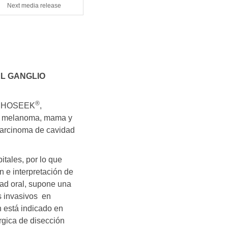
Next media release
EL GANGLIO
®
YMPHOSEEK
,
 en melanoma, mama y
carcinoma de cavidad
tales, por lo que
n e interpretación de
dad oral, supone una
s invasivos en
 está indicado en
gica de disección