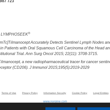
 987 723
®
de LYMPHOSEEK
99mTc]Tilmanocept Accurately Detects Sentinel Lymph Nodes an
 in Patients with Oral Squamous Cell Carcinoma of the Head an
titutional Trial.
Ann Surg Oncol 2015; 22(11): 3708-3715.
Tilmanocept, a new radiopharmaceutical tracer for cancer senti
eceptor (CD206). J Immunol 2015;195(5):2019-2029
Terms of Use
Privacy Policy
Information Security
Cookie Policy
Legal Entities
www.norgine.com
© Norgine 2020