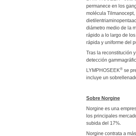
permanece en los gangli
molécula Tilmanocept,
dietilentriaminopentaa
diámetro medio de la m
rápido a lo largo de los
rápida y uniforme del p
Tras la reconstitució
detección gammagráfica 
®
LYMPHOSEEK
se pre
incluye un sobrellenad
Sobre Norgine
Norgine es una empresa
los principales mercad
subida del 17%.
Norgine contrata a más