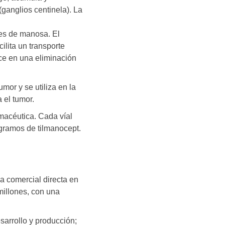
(ganglios centinela). La
res de manosa. El
lita un transporte
uce en una eliminación
mor y se utiliza en la
 el tumor.
macéutica. Cada víal
ogramos de tilmanocept.
a comercial directa en
illones, con una
arrollo y producción;